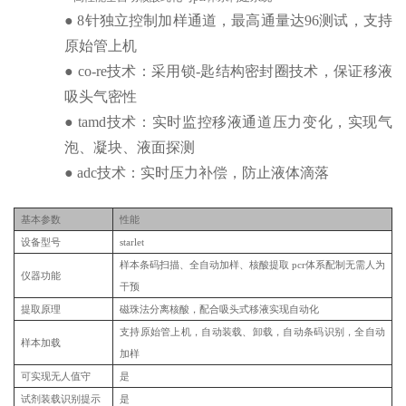
●
8针独立控制加样通道，最高通量达96测试，支持
原始管上机
●
co-re技术：采用锁-匙结构密封圈技术，保证移液
吸头气密性
●
tamd技术：实时监控移液通道压力变化，实现气
泡、凝块、液面探测
●
adc技术：实时压力补偿，防止液体滴落
基本参数
性能
设备型号
starlet
样本条码扫描、全自动加样、核酸提取 pcr体系配制无需人为
仪器功能
干预
提取原理
磁珠法分离核酸，配合吸头式移液实现自动化
支持原始管上机，自动装载、卸载，自动条码识别，全自动
样本加载
加样
可实现无人值守
是
试剂装载识别提示
是