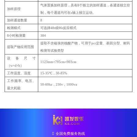
气体置换加样原理，具有8个独立的加样通道，各通道独立控
加样原理
制，每个通道均可在z轴上独立运动。
加样通道数量
8
检测模式
可选择48t或96t反应模式
8小时检测量
384
提取不含磁珠的核酸产物，可用于pcr定量、基因分型、耐药
提取产物应用范围
检测等试验类型
设备尺寸
1123mm×795cm×903cm
（w×d×h）
工作温度、湿度
15-35℃，30-85%
工作频率、电压、
50-60hz，230v，1000va
最大耗能
全国免费服务热线