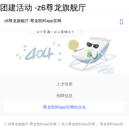
团建活动 -z6尊龙旗舰厅
z6尊龙旗舰厅-尊龙凯时app官网
人才培养
招聘信息
尊龙凯时app官网的文化
z6尊龙旗舰厅-尊龙凯时app官网
>
加入尊龙凯时app官网
>
尊龙凯时app官