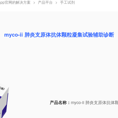
app官网的解决方案
>
产品平台
>
手工试剂
myco-ii 肺炎支原体抗体颗粒凝集试验辅助诊断
产品名称：
myco-ii 肺炎支原体