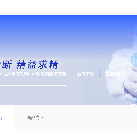
产品&尊龙凯时app官网的解决方案
新闻中心
质量&售后
台
新品专区